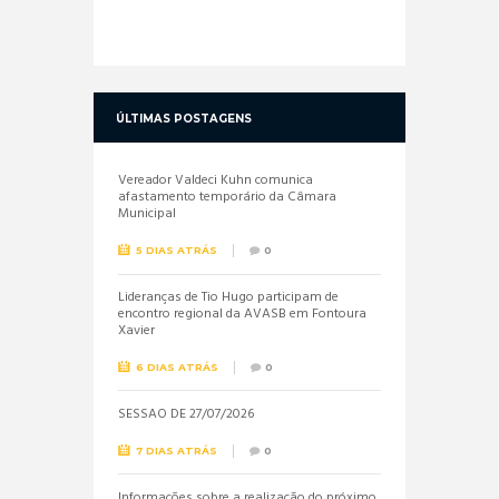
ÚLTIMAS POSTAGENS
Vereador Valdeci Kuhn comunica
afastamento temporário da Câmara
Municipal
5 DIAS ATRÁS
0
Lideranças de Tio Hugo participam de
encontro regional da AVASB em Fontoura
Xavier
6 DIAS ATRÁS
0
SESSÃO DE 27/07/2026
7 DIAS ATRÁS
0
Informações sobre a realização do próximo