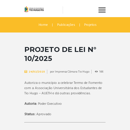
Home
Publicações
Projetos
PROJETO DE LEI N°
10/2025
por
Imprensa Câmara Tio Hugo
144
24/02/2025
Autoriza o município a celebrar Termo de Fomento
com a Associação Universitária dos Estudantes de
Tio Hugo – AUETH e dá outras providências.
Autoria:
Poder Executivo
Status:
Aprovado