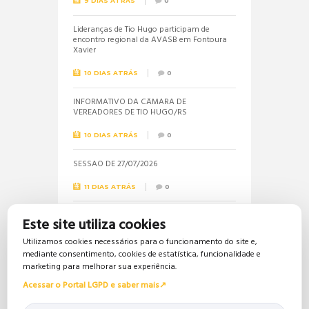
9 DIAS ATRÁS
0
Lideranças de Tio Hugo participam de
encontro regional da AVASB em Fontoura
Xavier
10 DIAS ATRÁS
0
INFORMATIVO DA CÂMARA DE
VEREADORES DE TIO HUGO/RS
10 DIAS ATRÁS
0
SESSÃO DE 27/07/2026
11 DIAS ATRÁS
0
Informações sobre a realização do próximo
Este site utiliza cookies
concurso público são solicitadas pela
vereadora Jéssica
Utilizamos cookies necessários para o funcionamento do site e,
mediante consentimento, cookies de estatística, funcionalidade e
19 DIAS ATRÁS
0
marketing para melhorar sua experiência.
Acessar o Portal LGPD e saber mais