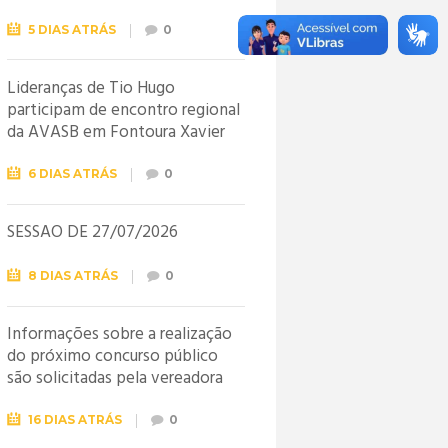
5 DIAS ATRÁS
0
Lideranças de Tio Hugo
participam de encontro regional
da AVASB em Fontoura Xavier
6 DIAS ATRÁS
0
SESSÃO DE 27/07/2026
8 DIAS ATRÁS
0
Informações sobre a realização
do próximo concurso público
são solicitadas pela vereadora
Jéssica
16 DIAS ATRÁS
0