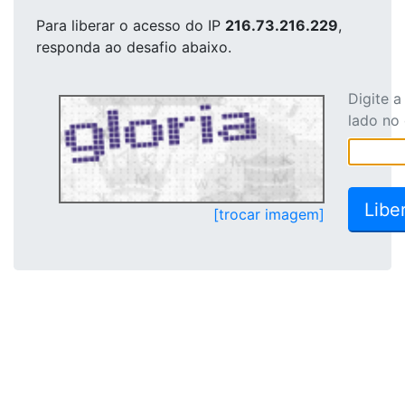
Para liberar o acesso
do IP
216.73.216.229
,
responda ao desafio abaixo.
Digite 
lado no
[trocar imagem]