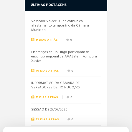
ÚLTIMAS POSTAGENS
Vereador Valdeci Kuhn comunica
afastamento temporário da Câmara
Municipal
9 DIAS ATRÁS
0
Lideranças de Tio Hugo participam de
encontro regional da AVASB em Fontoura
Xavier
10 DIAS ATRÁS
0
INFORMATIVO DA CÂMARA DE
VEREADORES DE TIO HUGO/RS
11 DIAS ATRÁS
0
SESSÃO DE 27/07/2026
12 DIAS ATRÁS
0
Informações sobre a realização do próximo