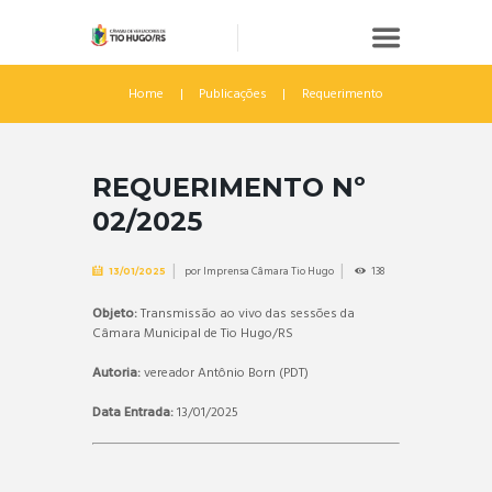
Home
Publicações
Requerimento
REQUERIMENTO Nº
02/2025
por
Imprensa Câmara Tio Hugo
138
13/01/2025
Objeto:
Transmissão ao vivo das sessões da
Câmara Municipal de Tio Hugo/RS
Autoria:
vereador Antônio Born (PDT)
Data Entrada:
13/01/2025