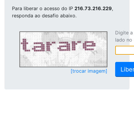
Para liberar o acesso
do IP
216.73.216.229
,
responda ao desafio abaixo.
Digite 
lado no
[trocar imagem]