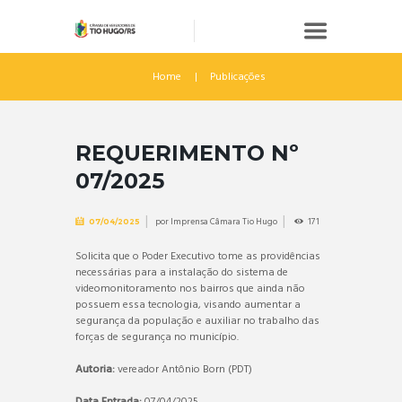
Home
Publicações
REQUERIMENTO Nº
07/2025
por
Imprensa Câmara Tio Hugo
171
07/04/2025
Solicita que o Poder Executivo tome as providências
necessárias para a instalação do sistema de
videomonitoramento nos bairros que ainda não
possuem essa tecnologia, visando aumentar a
segurança da população e auxiliar no trabalho das
forças de segurança no município.
Autoria:
vereador Antônio Born (PDT)