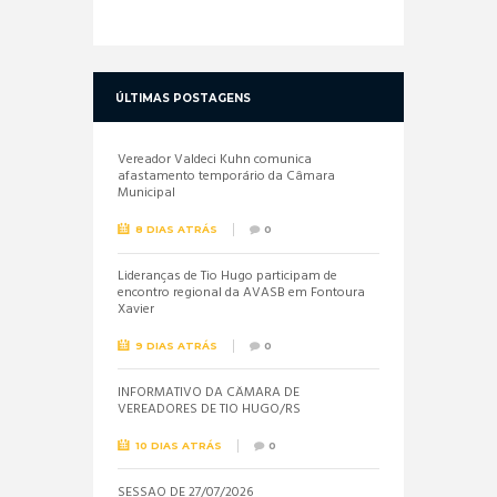
ÚLTIMAS POSTAGENS
Vereador Valdeci Kuhn comunica
afastamento temporário da Câmara
Municipal
8 DIAS ATRÁS
0
Lideranças de Tio Hugo participam de
encontro regional da AVASB em Fontoura
Xavier
9 DIAS ATRÁS
0
INFORMATIVO DA CÂMARA DE
VEREADORES DE TIO HUGO/RS
10 DIAS ATRÁS
0
SESSÃO DE 27/07/2026