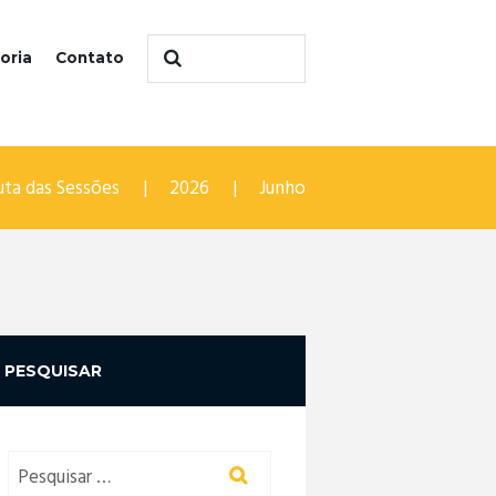
oria
Contato
uta das Sessões
2026
Junho
PESQUISAR