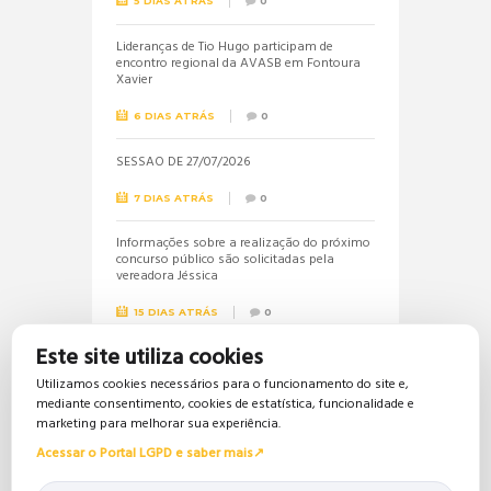
5 DIAS ATRÁS
0
Lideranças de Tio Hugo participam de
encontro regional da AVASB em Fontoura
Xavier
6 DIAS ATRÁS
0
SESSÃO DE 27/07/2026
7 DIAS ATRÁS
0
Informações sobre a realização do próximo
concurso público são solicitadas pela
vereadora Jéssica
15 DIAS ATRÁS
0
Este site utiliza cookies
Vereadora Jéssica solicita lista dos
beneficiários do Bolsa Família
Utilizamos cookies necessários para o funcionamento do site e,
mediante consentimento, cookies de estatística, funcionalidade e
15 DIAS ATRÁS
0
marketing para melhorar sua experiência.
Acessar o Portal LGPD e saber mais